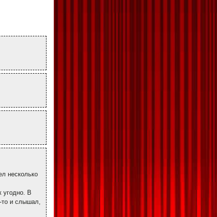
ел несколько
к угодно. В
-то и слышал,