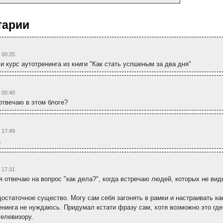
тарии
 00:25
 курс аутотренинга из книги "Как стать успшеным за два дня"
 00:40
 отвечаю в этом блоге?
 17:49
.
 17:31
я отвечаю на вопрос "как дела?", когда встречаю людей, которых не вид
достаточное существо. Могу сам себя загонять в рамки и настраивать ка
енинга не нуждаюсь. Придумал кстати фразу сам, хотя возможно это где
телевизору.