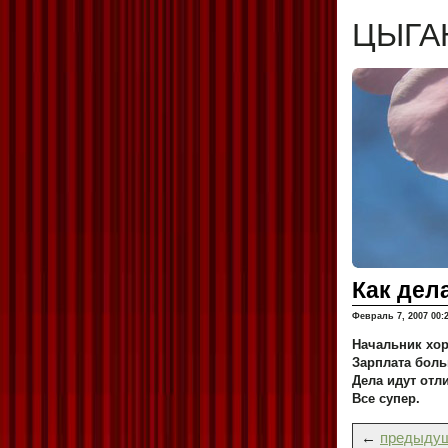
ЦЫГА
Как дел
Февраль 7, 2007 00:
Начальник хо
Зарплата боль
Дела идут отл
Все супер.
←
предыдущ