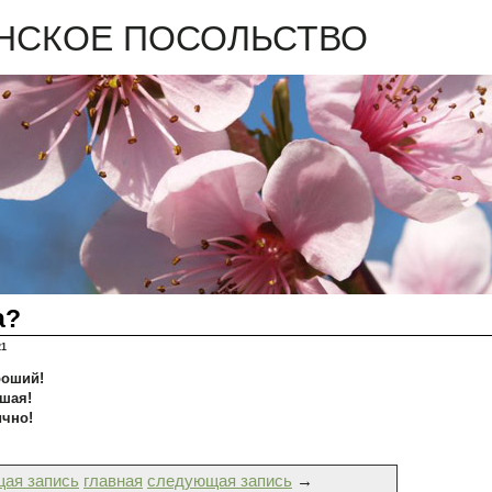
НСКОЕ ПОСОЛЬСТВО
а?
21
роший!
шая!
ично!
ая запись
главная
следующая запись
→