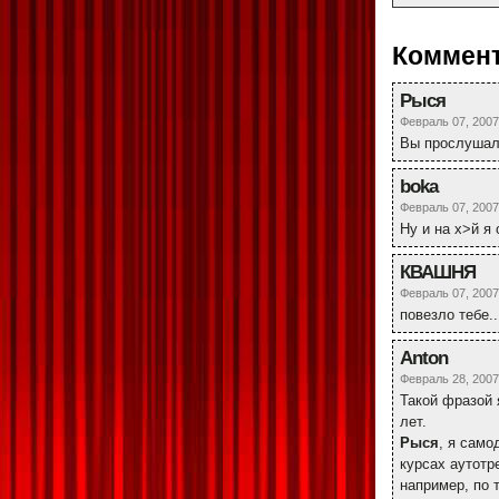
Коммен
Рыся
Февраль 07, 2007
Вы прослушали
boka
Февраль 07, 2007
Ну и на х>й я
КВАШНЯ
Февраль 07, 2007
повезло тебе..
Anton
Февраль 28, 2007
Такой фразой 
лет.
Рыся
, я само
курсах аутотр
например, по 